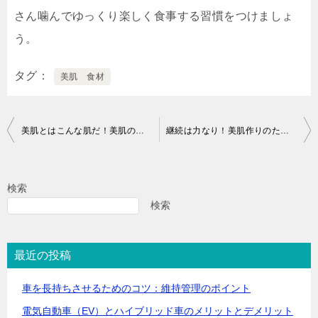
さん噛んでゆっくり楽しく食事する習慣をつけましょ
う。
タグ
美肌 食材
投
美肌とはこんな肌だ！美肌の条件4か条
継続は力なり！美肌作りのための毎日の習慣
稿
ナ
検索
ビ
検索
ゲ
ー
最近の投稿
シ
ョ
車を長持ちさせるためのコツ：維持管理のポイント
ン
電気自動車（EV）とハイブリッド車のメリットとデメリット