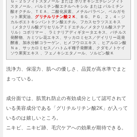
Ｇ－２５フィトスタノール または ポリオキシエチレンフィト
スタノール、パルミチン酸エチルヘキシル または パルミチン
酸オクチル、ＴＥＡ、二酸化炭素、メチルパラベン、ベルガモ
ット果実油、
グリチルリチン酸２Ｋ
、ＢＧ、ＰＧ、２，４－ジ
カルボエトキシパントテン酸エチル、フカスセラツスエキス
（メタクリル酸グリセリルアミドエチル／メタクリル酸ステア
リル）コポリマー 、ラミナリアディギタータエキス、バチルス
発酵物、カミツレ花エキス、サッカロミセス／デイリリー花発
酵液、加水分解コラーゲン、ヒメフウロエキス 、ヒアルロン酸
Ｎａ、サッカロミセス／ハトムギ種子発酵液、クダモノトケイ
ソウ果実エキス 、フェノキシエタノール、ソルビン酸Ｋ
洗浄力、保湿力、肌への優しさ、品質が高水準でまと
まっている。
成分面では、肌荒れ防止の有効成分として認可されて
いる美容成分である「グリチルリチン酸2K」が入って
いるのは嬉しいところ。
ニキビ、ニキビ跡、毛穴ケアへの効果が期待できる。